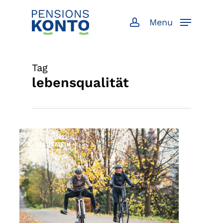
Skip
to
Menu
account
main
content
Tag
lebensqualität
ALLGEMEIN